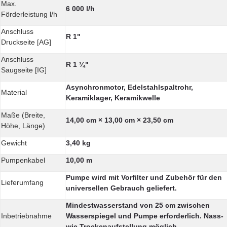
Max.
6 000 l/h
Förderleistung l/h
Anschluss
R 1"
Druckseite [AG]
Anschluss
R 1 ¼"
Saugseite [IG]
Asynchronmotor, Edelstahlspaltrohr,
Material
Keramiklager, Keramikwelle
Maße (Breite,
14,00 cm × 13,00 cm × 23,50 cm
Höhe, Länge)
Gewicht
3,40 kg
Pumpenkabel
10,00 m
Pumpe wird mit Vorfilter und Zubehör für den
Lieferumfang
universellen Gebrauch geliefert.
Mindestwasserstand von 25 cm zwischen
Inbetriebnahme
Wasserspiegel und Pumpe erforderlich. Nass-
wie Trockenaufstellung möglich.